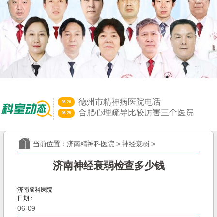
德州市精神病医院电话
06-26
合肥心理疏导比较厉害三个医院
06-25
济南远大中医脑康医院神经科｜端
06-13
心理障碍和精神病啥区别？济南精
06-12
当前位置：
济南精神科医院
>
神经衰弱
>
山东治失眠比较好的中医大夫
05-29
济南远大中医脑康医院是三甲医院
05-28
济南神经衰弱检查多少钱
济南脑科医院
日期：
06-09