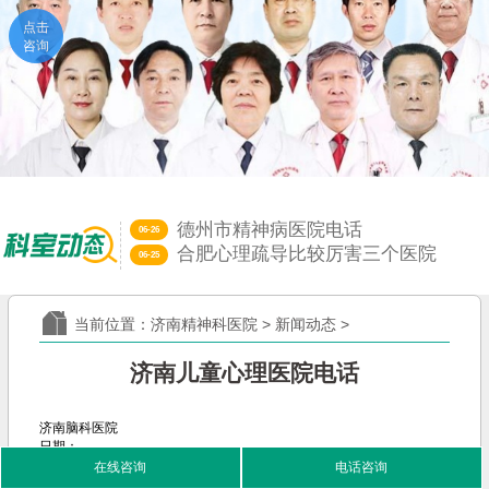
点击
咨询
德州市精神病医院电话
06-26
合肥心理疏导比较厉害三个医院
06-25
济南远大中医脑康医院神经科｜端
06-13
心理障碍和精神病啥区别？济南精
06-12
当前位置：
济南精神科医院
>
新闻动态
>
山东治失眠比较好的中医大夫
05-29
济南远大中医脑康医院是三甲医院
05-28
济南儿童心理医院电话
济南脑科医院
日期：
在线咨询
电话咨询
11-01