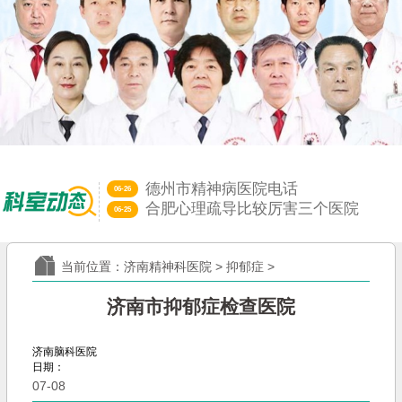
德州市精神病医院电话
06-26
合肥心理疏导比较厉害三个医院
06-25
济南远大中医脑康医院神经科｜端
06-13
心理障碍和精神病啥区别？济南精
06-12
当前位置：
济南精神科医院
>
抑郁症
>
山东治失眠比较好的中医大夫
05-29
济南远大中医脑康医院是三甲医院
05-28
济南市抑郁症检查医院
济南脑科医院
日期：
07-08