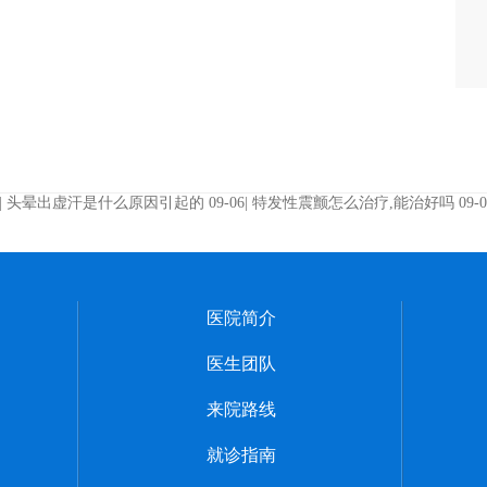
|
头晕出虚汗是什么原因引起的
09-06|
特发性震颤怎么治疗,能治好吗
09-0
医院简介
医生团队
来院路线
就诊指南