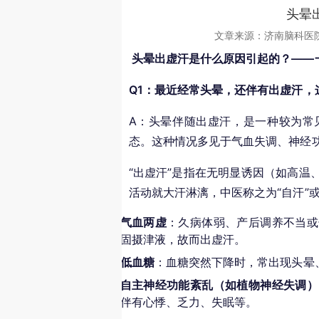
头晕
文章来源：
济南脑科医
头晕出虚汗是什么原因引起的？——
Q1：最近经常头晕，还伴有出虚汗，
A：头晕伴随出虚汗，是一种较为常
态。这种情况多见于气血失调、神经
“出虚汗”是指在无明显诱因（如高温
活动就大汗淋漓，中医称之为“自汗”
气血两虚
：久病体弱、产后调养不当或
固摄津液，故而出虚汗。
低血糖
：血糖突然下降时，常出现头晕
自主神经功能紊乱（如植物神经失调）
伴有心悸、乏力、失眠等。