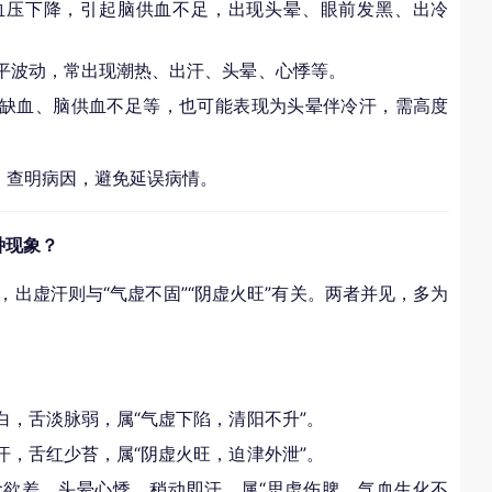
血压下降，引起脑供血不足，出现头晕、眼前发黑、出冷
预约门诊
预约门诊
平波动，常出现潮热、出汗、头晕、心悸等。
缺血、脑供血不足等，也可能表现为头晕伴冷汗，需高度
，查明病因，避免延误病情。
种现象？
，出虚汗则与“气虚不固”“阴虚火旺”有关。两者并见，多为
白，舌淡脉弱，属“气虚下陷，清阳不升”。
汗，舌红少苔，属“阴虚火旺，迫津外泄”。
欲差，头晕心悸，稍动即汗，属“思虑伤脾，气血生化不