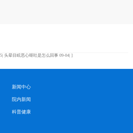
5|
头晕目眩恶心呕吐是怎么回事
09-04| ]
新闻中心
院内新闻
科普健康