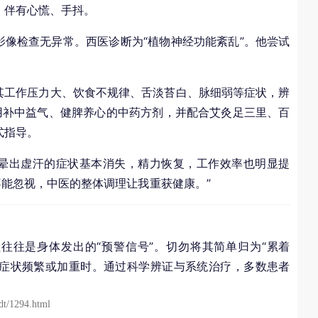
，伴有心慌、手抖。
像检查无异常。西医诊断为“植物神经功能紊乱”。他尝试
。
其工作压力大、饮食不规律、舌淡苔白、脉细弱等症状，辨
用补中益气、健脾养心的中药方剂，并配合艾灸足三里、百
式指导。
晕出虚汗的症状基本消失，精力恢复，工作效率也明显提
不能忽视，中医的整体调理让我重获健康。”
往往是身体发出的“预警信号”。切勿将其简单归为“累着
是症状频繁或加重时。通过科学辨证与系统治疗，多数患者
dt/1294.html