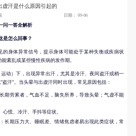
出虚汗是什么原因引起的
院
日期： 09-06
一问一答全解析
这是怎么回事？
见的身体异常信号，提示身体可能处于某种失衡或疾病状
功能紊乱或某些慢性疾病的发作期。
、运动）下，出现异常出汗，尤其是冷汗、夜间盗汗或稍一
或“盗汗”。当头晕与出虚汗同时出现，常见原因包括：
长期劳累者，气血不足，脑失所养，导致头晕；气虚不能
、心慌、冷汗、手抖等症状。
：长期压力大、睡眠差、情绪焦虑者易出现此类症状，常
郭树杰(主治医师)济南远大中医脑
徐志芬医生
简介：郭树杰(主治医师)从事精神心理疾病临
简介：毕业于