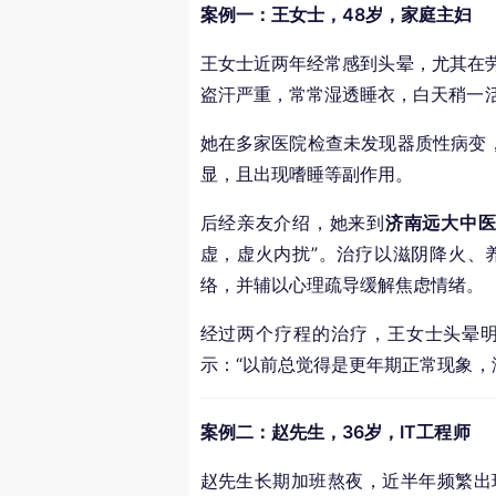
案例一：王女士，48岁，家庭主妇
王女士近两年经常感到头晕，尤其在
盗汗严重，常常湿透睡衣，白天稍一
她在多家医院检查未发现器质性病变，
显，且出现嗜睡等副作用。
后经亲友介绍，她来到
济南远大中
虚，虚火内扰”。治疗以滋阴降火、
络，并辅以心理疏导缓解焦虑情绪。
经过两个疗程的治疗，王女士头晕
示：“以前总觉得是更年期正常现象，
案例二：赵先生，36岁，IT工程师
赵先生长期加班熬夜，近半年频繁出