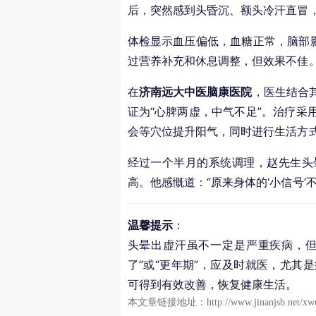
后，突然感到头昏沉、额头冷汗直冒
体检显示血压偏低，血糖正常，脑部影
过营养补充和休息调整，但效果不佳
在
济南远大中医脑康医院
，医生结合
证为“心脾两虚，中气不足”。治疗采
会等穴位提升阳气，同时进行生活方
经过一个半月的系统调理，赵先生头
高。他感慨道：“原来身体的‘小信号’
温馨提示
：
头晕出虚汗虽不一定是严重疾病，但
了”或“更年期”，应及时就医，尤其
可得到有效改善，恢复健康生活。
本文章链接地址：
http://www.jinanjsb.net/xw