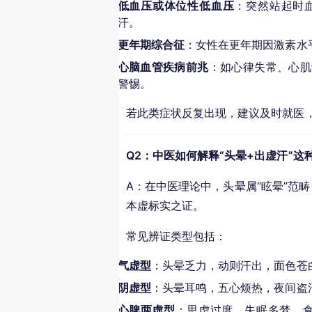
低血压或体位性低血压
：突然站起时
汗。
更年期综合征
：女性在更年期因激素水
心脑血管疾病前兆
：如心律失常、心肌
警惕。
若此类症状反复出现，建议及时就医
Q2：中医如何解释“头晕+出虚汗”这
A：在中医理论中，头晕属“眩晕”范畴
本虚标实之证。
常见辨证类型包括：
气虚型
：头晕乏力，动则汗出，面色苍
阴虚型
：头晕耳鸣，五心烦热，夜间盗
心脾两虚型
：思虑过度，失眠多梦，食