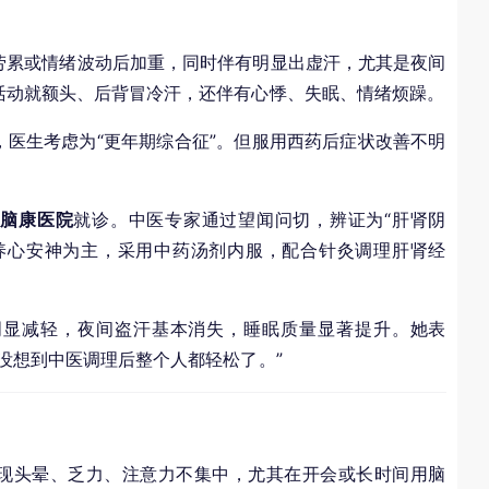
劳累或情绪波动后加重，同时伴有明显出虚汗，尤其是夜间
活动就额头、后背冒冷汗，还伴有心悸、失眠、情绪烦躁。
医生考虑为“更年期综合征”。但服用西药后症状改善不明
医脑康医院
就诊。中医专家通过望闻问切，辨证为“肝肾阴
养心安神为主，采用中药汤剂内服，配合针灸调理肝肾经
明显减轻，夜间盗汗基本消失，睡眠质量显著提升。她表
没想到中医调理后整个人都轻松了。”
现头晕、乏力、注意力不集中，尤其在开会或长时间用脑